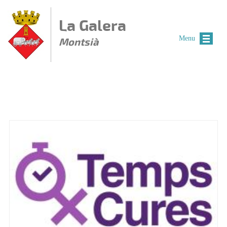
Vés al contingut
La Galera
Menu
Montsià