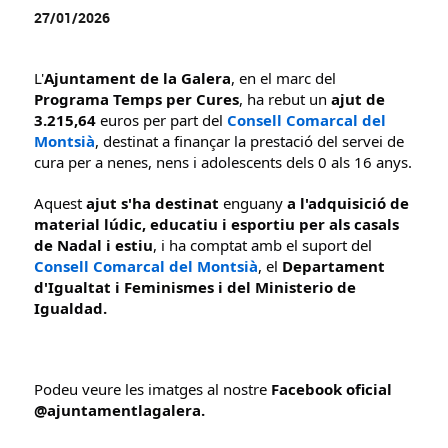
27/01/2026
L'
Ajuntament de la Galera
, en el marc del 
Programa Temps per Cures
, ha rebut un 
ajut de 
3.215,64
 euros per part del 
Consell Comarcal del 
Montsià
, destinat a finançar la prestació del servei de 
cura per a nenes, nens i adolescents dels 0 als 16 anys. 
Aquest 
ajut s'ha destinat 
enguany 
a
l'adquisició de 
material lúdic, educatiu i esportiu per als casals 
de Nadal i estiu
, i ha comptat amb el suport del 
Consell Comarcal del Montsià
, el 
Departament 
d'Igualtat i Feminismes i
del
Ministerio de 
Igualdad.
Podeu veure les imatges al nostre
 Facebook oficial 
@ajuntamentlagalera. 