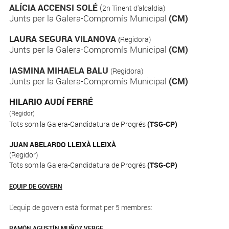
ALÍCIA ACCENSI SOLÉ
(
2n Tinent d'alcaldia)
Junts per la Galera-Compromís Municipal
(CM)
LAURA SEGURA VILANOVA
Regidora)
(
Junts per la Galera-Compromís Municipal
(CM)
IASMINA MIHAELA BALU
(Regidora)
Junts per la Galera-Compromís Municipal
(CM)
HILARIO AUDÍ FERRÉ
(Regidor)
Tots som la Galera-Candidatura de Progrés
(TSG-CP)
JUAN ABELARDO LLEIXÀ LLEIXÀ
(Reg
Tots som la Galera-Candidatura de Progrés
(TSG-CP)
EQUIP DE GOVERN
L'equip de govern està format per 5 membres:
RAMÓN AGUSTÍN MUÑOZ VERGE