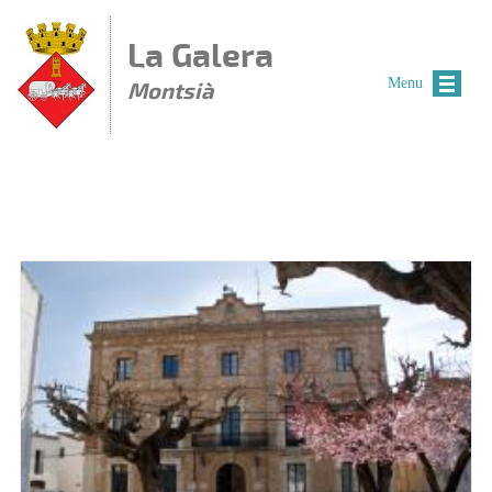
Vés al contingut
La Galera
Menu
Montsià