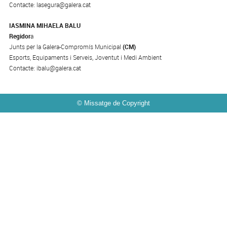
Contacte: lasegura@galera.cat
IASMINA MIHAELA BALU
Regidor
a
Junts per la Galera-Compromís Municipal
(CM)
Esports, Equipaments i Serveis, Joventut i Medi Ambient
Contacte: ibalu@galera.cat
© Missatge de Copyright