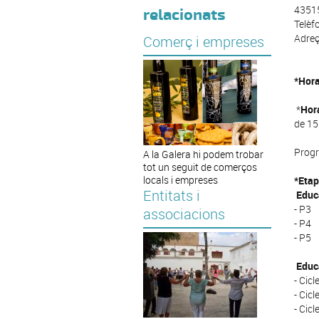
43515
relacionats
Telèf
Adreç
Comerç i empreses
*Hora
*
Hora
de 15
Progr
A la Galera hi podem trobar
tot un seguit de comerços
locals i empreses
*Etap
Entitats i
Educa
- P3
associacions
- P4
- P5
Educa
- Cicl
- Cicl
- Cicl