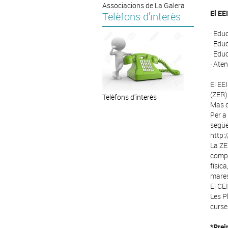
Associacions de La Galera
El EE
Telèfons d'interès
· Educ
· Edu
· Edu
· Aten
El EE
(ZER)
Telèfons d'interès
Mas d
Per a
següe
http:
La ZE
compa
física
mares
El CE
Les Pl
cursen
*Prei