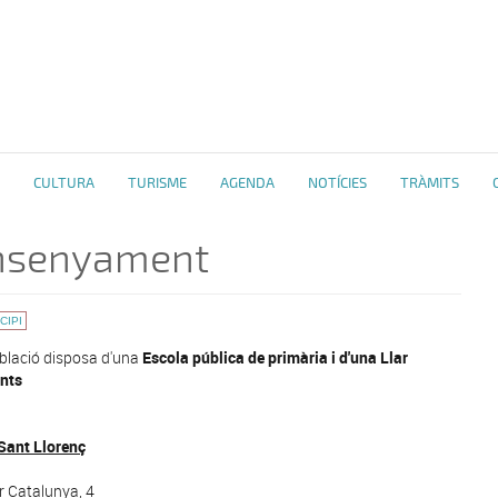
CULTURA
TURISME
AGENDA
NOTÍCIES
TRÀMITS
nsenyament
CIPI
blació disposa d'una
Escola pública de primària i d'una Llar
ants
Sant Llorenç
r Catalunya, 4