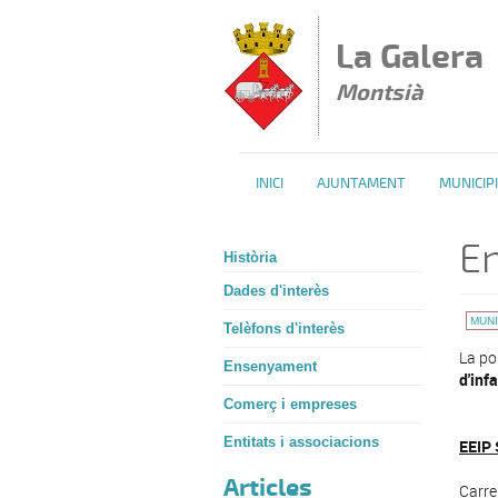
Vés al contingut
La Galera
Montsià
INICI
AJUNTAMENT
MUNICIPI
E
Història
Dades d'interès
MUNI
Telèfons d'interès
La po
Ensenyament
d'inf
Comerç i empreses
Entitats i associacions
EEIP 
Articles
Carre