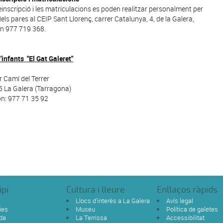
einscripció i les matriculacions es poden realitzar personalment per
dels pares al CEIP Sant Llorenç, carrer Catalunya, 4, de la Galera,
on 977 719 368.
d'infants "El Gat Galeret"
r Camí del Terrer
 La Galera (Tarragona)
on: 977 71 35 92
ipi
Cultura i lleure
Enllaços ràpids
Llocs d'interès a La Galera
Avís legal
ies
Museu
Política de galetes
da
La Terrissa
Accessibilitat