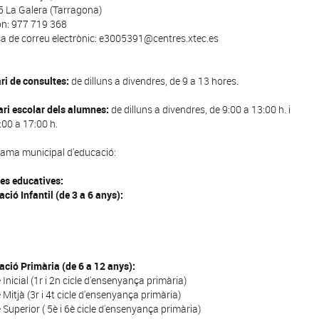
 La Galera (Tarragona)
on: 977 719 368
a de correu electrònic: e3005391@centres.xtec.es
ri de consultes:
de dilluns a divendres, de 9 a 13 hores.
ri escolar dels alumnes:
de dilluns a divendres, de 9:00 a 13:00 h. i
:00 a 17:00 h.
ama municipal d'educació:
es educatives:
ció Infantil (de 3 a 6 anys):
ció Primària (de 6 a 12 anys):
e Inicial (1r i 2n cicle d'ensenyança primària)
e Mitjà (3r i 4t cicle d'ensenyança primària)
e Superior ( 5è i 6è cicle d'ensenyança primària)