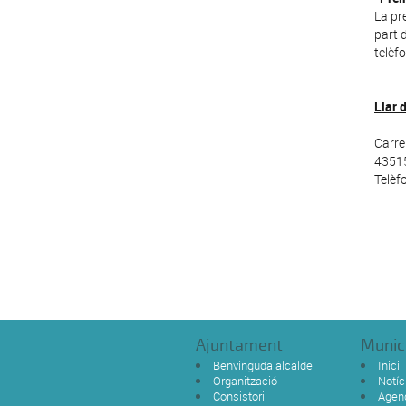
La pr
part 
telèf
Llar 
Carre
43515
Telèf
Ajuntament
Munic
Benvinguda alcalde
Inici
Organització
Notíc
Consistori
Agen