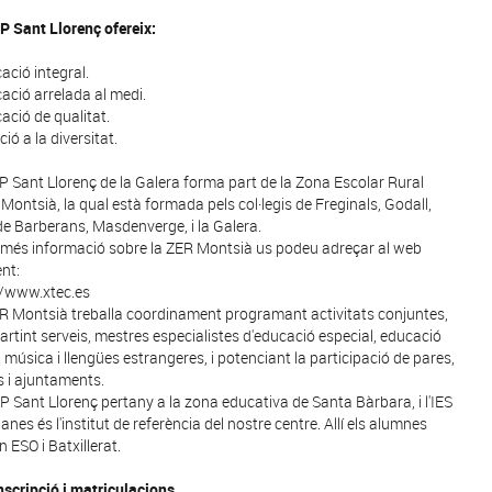
IP Sant Llorenç ofereix:
ació integral.
cació arrelada al medi.
cació de qualitat.
ció a la diversitat.
IP Sant Llorenç de la Galera forma part de la Zona Escolar Rural
 Montsià, la qual està formada pels col·legis de Freginals, Godall,
e Barberans, Masdenverge, i la Galera.
 més informació sobre la ZER Montsià us podeu adreçar al web
nt:
//www.xtec.es
R Montsià treballa coordinament programant activitats conjuntes,
rtint serveis, mestres especialistes d'educació especial, educació
, música i llengües estrangeres, i potenciant la participació de pares,
 i ajuntaments.
IP Sant Llorenç pertany a la zona educativa de Santa Bàrbara, i l'IES
anes és l'institut de referència del nostre centre. Allí els alumnes
 ESO i Batxillerat.
nscripció i matriculacions