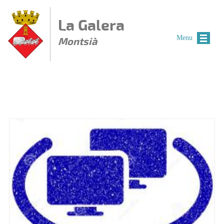
Vés al contingut
La Galera
Menu
Montsià