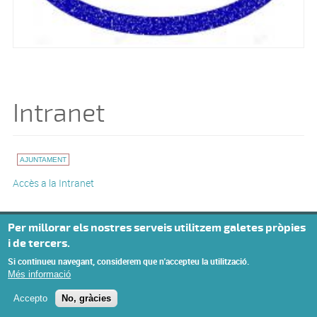
Intranet
AJUNTAMENT
Accès a la Intranet
Per millorar els nostres serveis utilitzem galetes pròpies
© Missatge de Copyright
i de tercers.
Si continueu navegant, considerem que n'accepteu la utilització.
Més informació
Accepto
No, gràcies