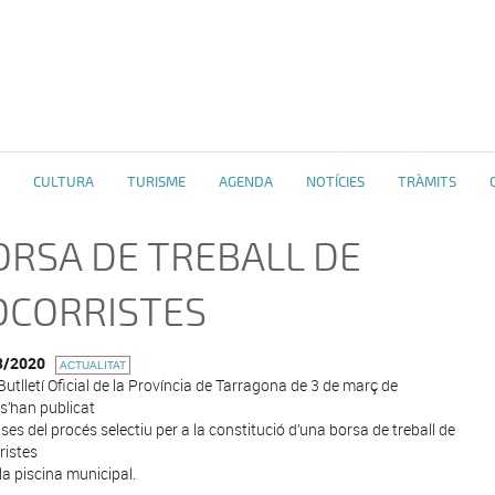
CULTURA
TURISME
AGENDA
NOTÍCIES
TRÀMITS
ORSA DE TREBALL DE
OCORRISTES
3/2020
ACTUALITAT
 Butlletí Oficial de la Província de Tarragona de 3 de març de
s’han publicat
ases del procés selectiu per a la constitució d’una borsa de treball de
ristes
 la piscina municipal.