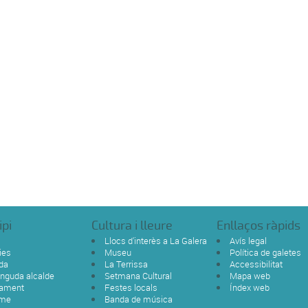
ipi
Cultura i lleure
Enllaços ràpids
Llocs d'interès a La Galera
Avís legal
ies
Museu
Política de galetes
da
La Terrissa
Accessibilitat
nguda alcalde
Setmana Cultural
Mapa web
tament
Festes locals
Índex web
sme
Banda de música