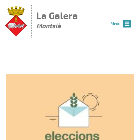
Vés al contingut
La Galera
Menu
Montsià