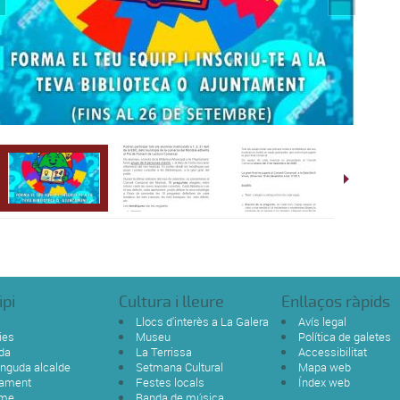
ipi
Cultura i lleure
Enllaços ràpids
Llocs d'interès a La Galera
Avís legal
ies
Museu
Política de galetes
da
La Terrissa
Accessibilitat
nguda alcalde
Setmana Cultural
Mapa web
tament
Festes locals
Índex web
sme
Banda de música