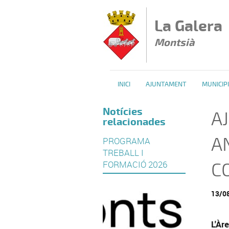
Vés al contingut
La Galera
Montsià
INICI
AJUNTAMENT
MUNICIPI
Notícies
A
relacionades
AN
PROGRAMA
TREBALL I
FORMACIÓ 2026
C
13/0
L'Àr