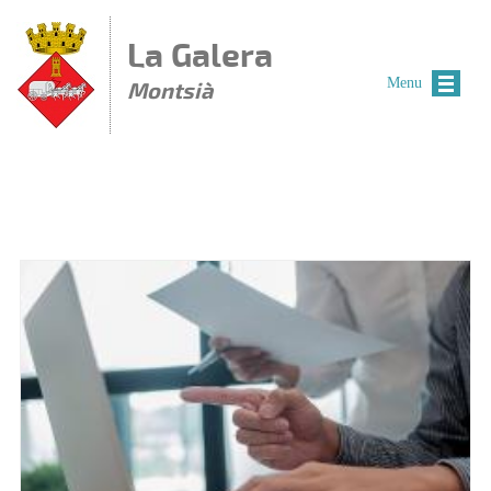
Vés al contingut
La Galera
Menu
Montsià