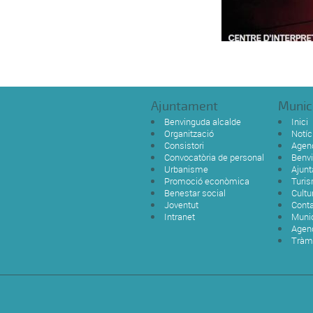
Ajuntament
Munic
Benvinguda alcalde
Inici
Organització
Notíc
Consistori
Agen
Convocatòria de personal
Benvi
Urbanisme
Ajun
Promoció econòmica
Turi
Benestar social
Cultu
Joventut
Cont
Intranet
Munic
Agen
Tràm