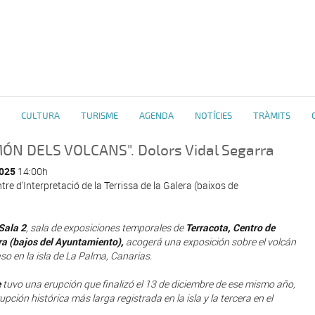
CULTURA
TURISME
AGENDA
NOTÍCIES
TRÀMITS
ÓN DELS VOLCANS". Dolors Vidal Segarra
025
14:00h
tre d'Interpretació de la Terrissa de la Galera (baixos de
Sala 2
, sala de exposiciones temporales de
Terracota, Centro de
era (bajos del Ayuntamiento),
acogerá una exposición sobre el volcán
so en la isla de La Palma, Canarias.
e
tuvo una erupción que finalizó el 13 de diciembre de ese mismo año,
pción histórica más larga registrada en la isla y la tercera en el