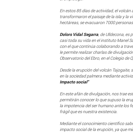
En estos 85 días de actividad, el volcán
transformaron el paisaje de la isla y la
hectáreas, se evacuaron 7000 personas 
Dolors Vidal Segarra
, de Ulldecona, es 
casi toda su vida en el instituto Manel Sa
con el que continúa colaborando a trav
le permite realizar charlas de divulgació
Observatorio del Ebro, en el Colegio de Q
Desde la erupción del volcán Tajogaite, 
en la sociedad palmera mediante activid
Impacto social"
En este afán de divulgación, nos trae e
permitirán conocer lo que supuso la erup
la impotencia del ser humano ante los f
frágil que es nuestra existencia.
Mediante el conocimiento científico sab
impacto social de la erupción, ya que m