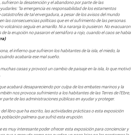
, sufrieron la desatención y el abandono por parte de las
ayudarles: "la emergencia es responsabilidad de los estamentos
e catástrofes de tal envergadura, a pesar de los avisos del mundo
 en las consecuencias políticas que en el sufrimiento de las personas.
oro volcánico seguía en amarillo. Ni a naranja lo pusieron. No evacuaron
 de la erupción no pasaron el semáforo a rojo, cuando el caos se había
rra)
ona, el infierno que sufrieron los habitantes de la isla, el miedo, la
r cuándo acabaría ese mal sueño.
ó muchas casas y provocó un cambio de paisaje en la isla, lo que motivó
.
 que acabará desapareciendo por culpa de los embates marinos y la
ambién nos provoca sufrimiento a los habitantes de las Terres de l'Ebre,
r parte de las administraciones públicas en ayudar y proteger.
del libro que ha escrito, las actividades prácticas o esta exposición
 población palmera que sufrió esta erupción.
es muy interesante poder ofrecer esta exposición para concienciar y
ura que a menudo como nos quedan un poco lejos no les prestamos la