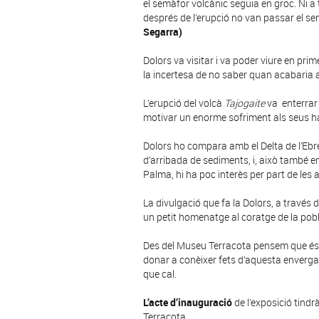
el semàfor volcànic seguia en groc. Ni a
després de l’erupció no van passar el se
Segarra)
Dolors va visitar i va poder viure en primer
la incertesa de no saber quan acabaria 
L’erupció del volcà
Tajogaite
va enterrar 
motivar un enorme sofriment als seus h
Dolors ho compara amb el Delta de l’Eb
d’arribada de sediments, i, això també en
Palma, hi ha poc interès per part de les 
La divulgació que fa la Dolors, a través d
un petit homenatge al coratge de la pob
Des del Museu Terracota pensem que és m
donar a conèixer fets d’aquesta enverga
que cal.
L’acte d’inauguració
de l’exposició tindrà
Terracota