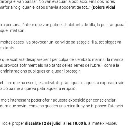
 taronja el van passar. No van evacuar la població. Fins dos hores
màfor a roig, quan el caos s’havia apoderat de tot…”
(Dolors Vidal
a persona, l’infern que van patir els habitants de l’illa, la por, l’angoixa i
aquell mal son.
moltes cases i va provocar un canvi de paisatge a l’illa, tot plegat va
abitants.
re que acabarà desapareixent per culpa dels embats marins i la manca
s provoca sofriment als habitants de les Terres de l’Ebre, i, com a la
administracions públiques en ajudar i protegir.
el llibre que ha escrit, les activitats pràctiques o aquesta exposició són
lació palmera que va patir aquesta erupció.
olt interessant poder oferir aquesta exposició per conscienciar i
dura que sovint com ens queden una mica lluny no hi posem l’atenció
 lloc el proper
dissabte 12 de juliol
, a
les 19.00 h,
al mateix Museu