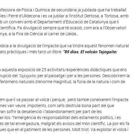
rofessora de Física i Química de secundària ja jubilada que ha treballat
les i Ferré d’Ulldecona i es va jubilar a l’institut Dertosa, a Tortosa, amb
mb un conveni amb el Departament d’Educació de Catalunya que li
científica. Fa divulgació sempre que té ocasió, com ara a l’Observatori
nya, a la Fira de Ciència al carrer de Lleida…
dedica a la divulgació de l’impacte que va tindre aquest fenomen natural
ats pràctiques i més tard un llibre:
“85 días. El volcán Tajogaite:
a aquesta exposició de 25 activitats/experiències didàctiques que ens
erupció del
Tajogaite
, per al paisatge i per a les persones. Descobrirem la
fenòmens naturals d’enorme magnitud, la fúria de la natura i com de
em que li va passar al volcà i perquè, però també coneixerem l’impacte
sones van veure, impotents, com se’ls destruïa bona part del que
van sofrir la desatenció i l’abandonament per part de les
-los: “l’emergència és responsabilitat dels estaments polítics, i es
 de tal envergadura, malgrat els avisos del món científic. La por els fa
s que en el patiment de les persones. Molt trist. Va explotar el volcà i