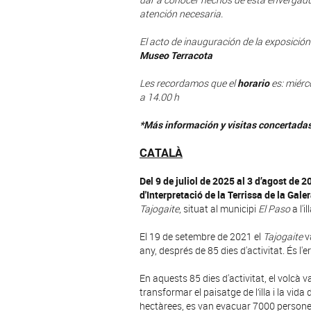
atención necesaria.
El acto de inauguración de la exposición
Museo Terracota
Les recordamos que el
horario
es: miérc
a 14.00 h
*Más información y visitas concertadas
CATALÀ
Del 9 de juliol de 2025 al 3 d’agost de 2
d'Interpretació de la Terrissa de la Gale
Tajogaite
, situat al municipi
El Paso
a l'i
El 19 de setembre de 2021 el
Tajogaite
v
any, després de 85 dies d'activitat. És l'er
En aquests 85 dies d'activitat, el volcà 
transformar el paisatge de l’illa i la vi
hectàrees, es van evacuar 7000 persones