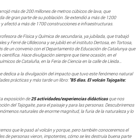
 arrojó más de 200 millones de metros cúbicos de lava, que
 vida de gran parte de su población. Se extendió a más de 1200
y afectó a más de 1700 construcciones e infraestructuras.
profesora de Física y Química de secundaria, ya jubilada, que trabajó
les y Ferré de Ulldecona y se jubiló en el instituto Dertosa, en Tortosa,
és de un convenio con el Departamento de Educación de Catalunya que
n científica. Hace divulgación siempre que tiene ocasión, en el
uímicos de Cataluña, en la Feria de Ciencia en la calle de Lleida…
se dedica a la divulgación del impacto que tuvo este fenómeno natural
ades prácticas y más tarde un libro:
"85 días. El volcán Tajogaite:
sta exposición de
25 actividades/experiencias didácticas
que nos
ción del Tajogaite, para el paisaje y para las personas. Descubriremos
enómenos naturales de enorme magnitud, la furia de la naturaleza y lo
remos que le pasó al volcán y porque, pero también conoceremos el
iles de personas vieron, impotentes, cómo se les destruía buena parte