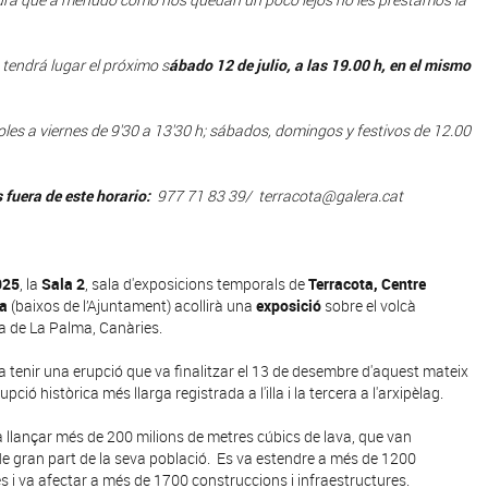
 tendrá lugar el próximo s
ábado 12 de julio, a las 19.00 h, en el mismo
oles a viernes de 9'30 a 13'30 h; sábados, domingos y festivos de 12.00
 fuera de este horario:
977 71 83 39/ terracota@galera.cat
025
, la
Sala 2
, sala d'exposicions temporals de
Terracota, Centre
ra
(baixos de l’Ajuntament) acollirà una
exposició
sobre el volcà
lla de La Palma, Canàries.
a tenir una erupció que va finalitzar el 13 de desembre d'aquest mateix
upció històrica més llarga registrada a l'illa i la tercera a l'arxipèlag.
va llançar més de 200 milions de metres cúbics de lava, que van
da de gran part de la seva població. Es va estendre a més de 1200
 i va afectar a més de 1700 construccions i infraestructures.