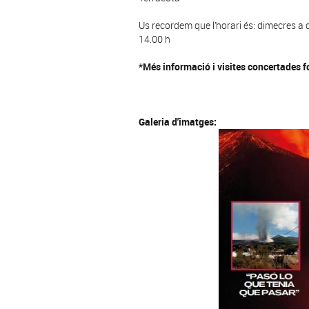
Us recordem que l’horari és: dimecres a 
14.00 h
*Més informació i visites concertades f
Galeria d'imatges: