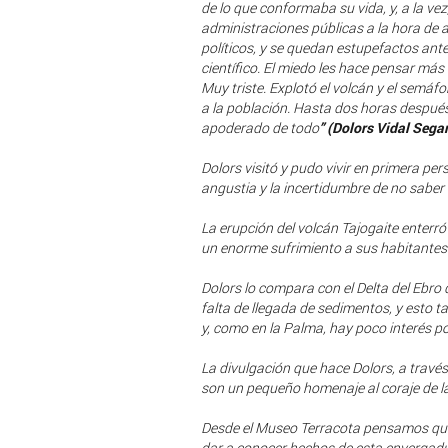
de lo que conformaba su vida, y, a la vez
administraciones públicas a la hora de 
políticos, y se quedan estupefactos ant
científico. El miedo les hace pensar más
Muy triste. Explotó el volcán y el semáf
a la población. Hasta dos horas después
apoderado de todo
” (Dolors Vidal Sega
Dolors visitó y pudo vivir en primera pers
angustia y la incertidumbre de no sabe
La erupción del volcán Tajogaite enterr
un enorme sufrimiento a sus habitantes
Dolors lo compara con el Delta del Ebro
falta de llegada de sedimentos, y esto t
y, como en la Palma, hay poco interés po
La divulgación que hace Dolors, a través 
son un pequeño homenaje al coraje de la
Desde el Museo Terracota pensamos que 
dar a conocer hechos de esta envergad