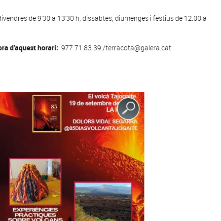
divendres de 9’30 a 13’30 h; dissabtes, diumenges i festius de 12.00 a
ora d’aquest horari:
977 71 83 39 /terracota@galera.cat