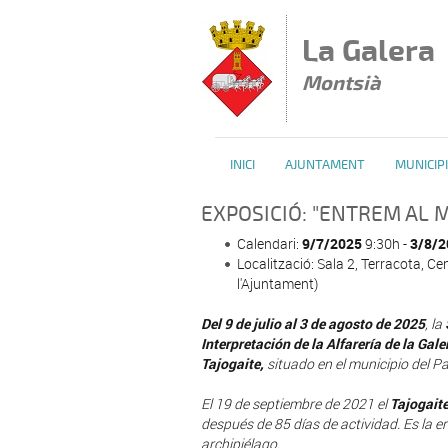
Vés al contingut
La Galera
Montsià
INICI
AJUNTAMENT
MUNICIPI
EXPOSICIÓ: "ENTREM AL M
Calendari:
9/7/2025
9:30h -
3/8/2
Localització: Sala 2, Terracota, Cen
l'Ajuntament)
Del 9 de julio al 3 de agosto de 2025
, la
Interpretación de la Alfarería de la Gal
Tajogaite,
situado en el municipio del Pa
El 19 de septiembre de 2021 el
Tajogait
después de 85 días de actividad. Es la eru
archipiélago.