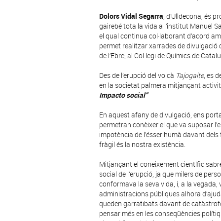
Dolors Vidal Segarra
, d’Ulldecona, és p
gairebé tota la vida a l’institut Manuel Sa
el qual continua col·laborant d’acord a
permet realitzar xarrades de divulgació 
de l’Ebre, al Col·legi de Químics de Catalu
Des de l’erupció del volcà
Tajogaite
, es 
en la societat palmera mitjançant activit
Impacto social”
En aquest afany de divulgació, ens port
permetran conèixer el que va suposar l’
impotència de l’ésser humà davant dels 
fràgil és la nostra existència.
Mitjançant el coneixement científic sabr
social de l’erupció, ja que milers de per
conformava la seva vida, i, a la vegada, 
administracions públiques alhora d’ajudar
queden garratibats davant de catàstrofes
pensar més en les conseqüències polítique