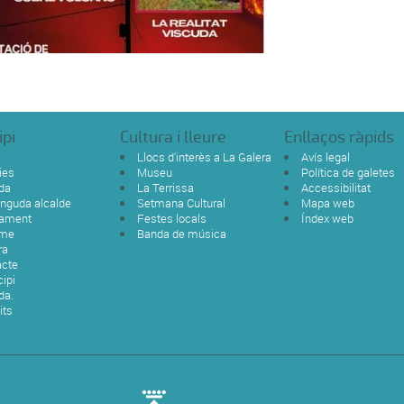
ipi
Cultura i lleure
Enllaços ràpids
Llocs d'interès a La Galera
Avís legal
ies
Museu
Política de galetes
da
La Terrissa
Accessibilitat
nguda alcalde
Setmana Cultural
Mapa web
tament
Festes locals
Índex web
sme
Banda de música
ra
acte
ipi
da.
its